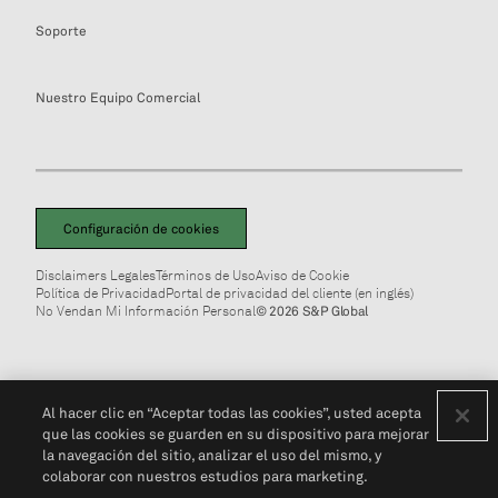
Soporte
Nuestro Equipo Comercial
Configuración de cookies
Disclaimers Legales
Términos de Uso
Aviso de Cookie
Política de Privacidad
Portal de privacidad del cliente (en inglés)
No Vendan Mi Información Personal
© 2026 S&P Global
Al hacer clic en “Aceptar todas las cookies”, usted acepta
que las cookies se guarden en su dispositivo para mejorar
la navegación del sitio, analizar el uso del mismo, y
colaborar con nuestros estudios para marketing.