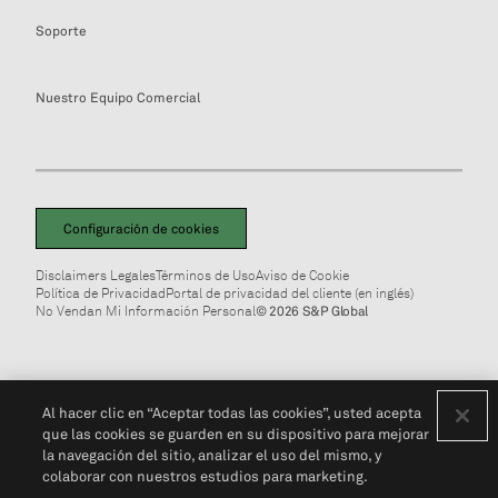
Soporte
Nuestro Equipo Comercial
Configuración de cookies
Disclaimers Legales
Términos de Uso
Aviso de Cookie
Política de Privacidad
Portal de privacidad del cliente (en inglés)
No Vendan Mi Información Personal
© 2026 S&P Global
Al hacer clic en “Aceptar todas las cookies”, usted acepta
que las cookies se guarden en su dispositivo para mejorar
la navegación del sitio, analizar el uso del mismo, y
colaborar con nuestros estudios para marketing.