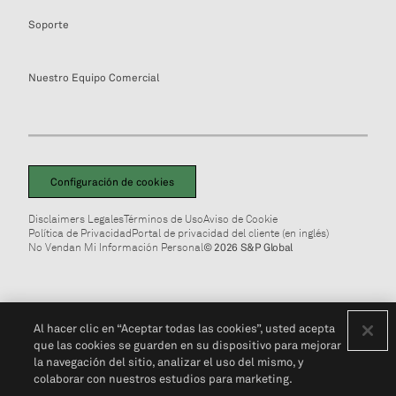
Soporte
Nuestro Equipo Comercial
Configuración de cookies
Disclaimers Legales
Términos de Uso
Aviso de Cookie
Política de Privacidad
Portal de privacidad del cliente (en inglés)
No Vendan Mi Información Personal
© 2026 S&P Global
Al hacer clic en “Aceptar todas las cookies”, usted acepta
que las cookies se guarden en su dispositivo para mejorar
la navegación del sitio, analizar el uso del mismo, y
colaborar con nuestros estudios para marketing.