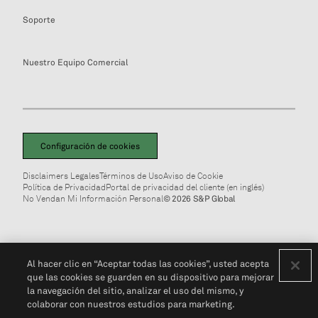
Soporte
Nuestro Equipo Comercial
Configuración de cookies
Disclaimers Legales
Términos de Uso
Aviso de Cookie
Política de Privacidad
Portal de privacidad del cliente (en inglés)
No Vendan Mi Información Personal
© 2026 S&P Global
Al hacer clic en “Aceptar todas las cookies”, usted acepta
que las cookies se guarden en su dispositivo para mejorar
la navegación del sitio, analizar el uso del mismo, y
colaborar con nuestros estudios para marketing.