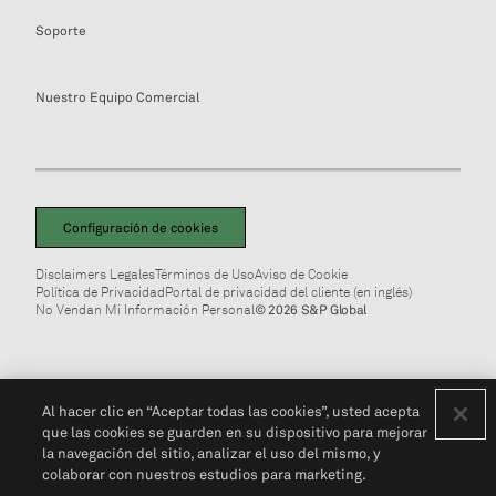
Soporte
Nuestro Equipo Comercial
Configuración de cookies
Disclaimers Legales
Términos de Uso
Aviso de Cookie
Política de Privacidad
Portal de privacidad del cliente (en inglés)
No Vendan Mi Información Personal
© 2026 S&P Global
Al hacer clic en “Aceptar todas las cookies”, usted acepta
que las cookies se guarden en su dispositivo para mejorar
la navegación del sitio, analizar el uso del mismo, y
colaborar con nuestros estudios para marketing.