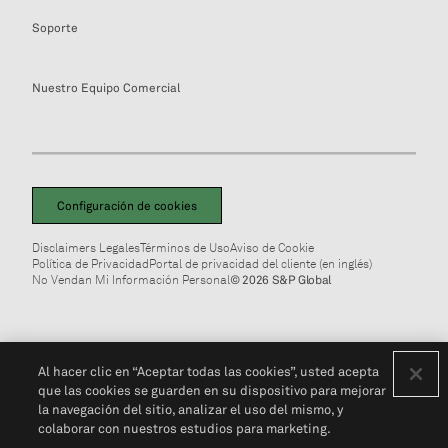
Soporte
Nuestro Equipo Comercial
Configuración de cookies
Disclaimers Legales
Términos de Uso
Aviso de Cookie
Política de Privacidad
Portal de privacidad del cliente (en inglés)
No Vendan Mi Información Personal
© 2026 S&P Global
Al hacer clic en “Aceptar todas las cookies”, usted acepta
que las cookies se guarden en su dispositivo para mejorar
la navegación del sitio, analizar el uso del mismo, y
colaborar con nuestros estudios para marketing.