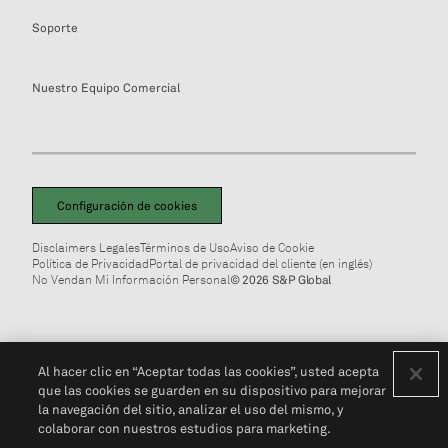
Soporte
Nuestro Equipo Comercial
Configuración de cookies
Disclaimers Legales
Términos de Uso
Aviso de Cookie
Política de Privacidad
Portal de privacidad del cliente (en inglés)
No Vendan Mi Información Personal
© 2026 S&P Global
Al hacer clic en “Aceptar todas las cookies”, usted acepta
que las cookies se guarden en su dispositivo para mejorar
la navegación del sitio, analizar el uso del mismo, y
colaborar con nuestros estudios para marketing.