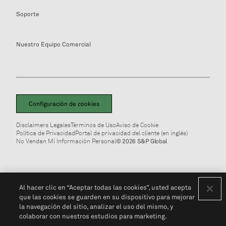
Soporte
Nuestro Equipo Comercial
Configuración de cookies
Disclaimers Legales
Términos de Uso
Aviso de Cookie
Política de Privacidad
Portal de privacidad del cliente (en inglés)
No Vendan Mi Información Personal
© 2026 S&P Global
Al hacer clic en “Aceptar todas las cookies”, usted acepta
que las cookies se guarden en su dispositivo para mejorar
la navegación del sitio, analizar el uso del mismo, y
colaborar con nuestros estudios para marketing.