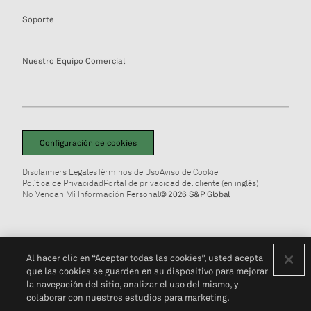
Soporte
Nuestro Equipo Comercial
Configuración de cookies
Disclaimers Legales
Términos de Uso
Aviso de Cookie
Política de Privacidad
Portal de privacidad del cliente (en inglés)
No Vendan Mi Información Personal
© 2026 S&P Global
Al hacer clic en “Aceptar todas las cookies”, usted acepta
que las cookies se guarden en su dispositivo para mejorar
la navegación del sitio, analizar el uso del mismo, y
colaborar con nuestros estudios para marketing.