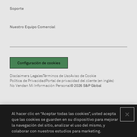
Soporte
Nuestro Equipo Comercial
Configuración de cookies
Disclaimers Legales
Términos de Uso
Aviso de Cookie
Política de Privacidad
Portal de privacidad del cliente (en inglés)
No Vendan Mi Información Personal
© 2026 S&P Global
Al hacer clic en “Aceptar todas las cookies”, usted acepta
que las cookies se guarden en su dispositivo para mejorar
la navegación del sitio, analizar el uso del mismo, y
colaborar con nuestros estudios para marketing.