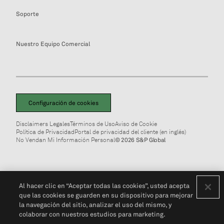
Soporte
Nuestro Equipo Comercial
Configuración de cookies
Disclaimers Legales
Términos de Uso
Aviso de Cookie
Política de Privacidad
Portal de privacidad del cliente (en inglés)
No Vendan Mi Información Personal
© 2026 S&P Global
Al hacer clic en “Aceptar todas las cookies”, usted acepta
que las cookies se guarden en su dispositivo para mejorar
la navegación del sitio, analizar el uso del mismo, y
colaborar con nuestros estudios para marketing.