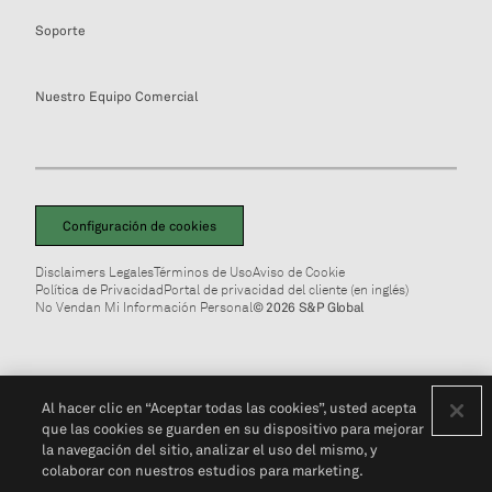
Soporte
Nuestro Equipo Comercial
Configuración de cookies
Disclaimers Legales
Términos de Uso
Aviso de Cookie
Política de Privacidad
Portal de privacidad del cliente (en inglés)
No Vendan Mi Información Personal
© 2026 S&P Global
Al hacer clic en “Aceptar todas las cookies”, usted acepta
que las cookies se guarden en su dispositivo para mejorar
la navegación del sitio, analizar el uso del mismo, y
colaborar con nuestros estudios para marketing.