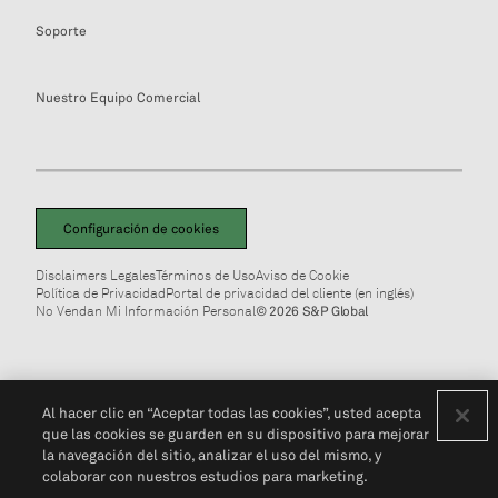
Soporte
Nuestro Equipo Comercial
Configuración de cookies
Disclaimers Legales
Términos de Uso
Aviso de Cookie
Política de Privacidad
Portal de privacidad del cliente (en inglés)
No Vendan Mi Información Personal
© 2026 S&P Global
Al hacer clic en “Aceptar todas las cookies”, usted acepta
que las cookies se guarden en su dispositivo para mejorar
la navegación del sitio, analizar el uso del mismo, y
colaborar con nuestros estudios para marketing.