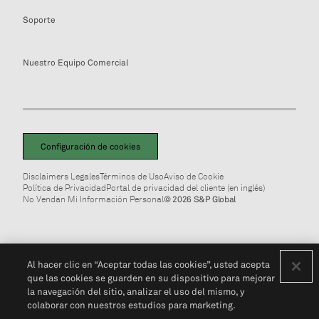
Soporte
Nuestro Equipo Comercial
Configuración de cookies
Disclaimers Legales
Términos de Uso
Aviso de Cookie
Política de Privacidad
Portal de privacidad del cliente (en inglés)
No Vendan Mi Información Personal
© 2026 S&P Global
Al hacer clic en “Aceptar todas las cookies”, usted acepta
que las cookies se guarden en su dispositivo para mejorar
la navegación del sitio, analizar el uso del mismo, y
colaborar con nuestros estudios para marketing.