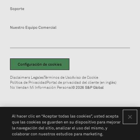
Soporte
Nuestro Equipo Comercial
Configuración de cookies
Disclaimers Legales
Términos de Uso
Aviso de Cookie
Política de Privacidad
Portal de privacidad del cliente (en inglés)
No Vendan Mi Información Personal
© 2026 S&P Global
Al hacer clic en “Aceptar todas las cookies”, usted acepta
que las cookies se guarden en su dispositivo para mejorar
la navegación del sitio, analizar el uso del mismo, y
colaborar con nuestros estudios para marketing.