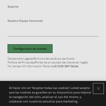
Soporte
Nuestro Equipo Comercial
Configuración de cookies
Disclaimers Legales
Términos de Uso
Aviso de Cookie
Política de Privacidad
Portal de privacidad del cliente (en inglés)
No Vendan Mi Información Personal
© 2026 S&P Global
Al hacer clic en “Aceptar todas las cookies”, usted acepta
que las cookies se guarden en su dispositivo para mejorar
la navegación del sitio, analizar el uso del mismo, y
colaborar con nuestros estudios para marketing.