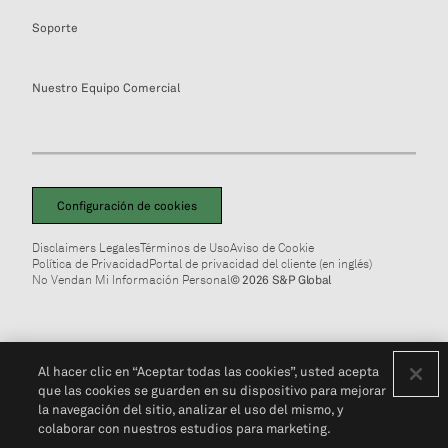
Soporte
Nuestro Equipo Comercial
Configuración de cookies
Disclaimers Legales
Términos de Uso
Aviso de Cookie
Política de Privacidad
Portal de privacidad del cliente (en inglés)
No Vendan Mi Información Personal
© 2026 S&P Global
Al hacer clic en “Aceptar todas las cookies”, usted acepta
que las cookies se guarden en su dispositivo para mejorar
la navegación del sitio, analizar el uso del mismo, y
colaborar con nuestros estudios para marketing.