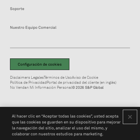
Soporte
Nuestro Equipo Comercial
Configuración de cookies
Disclaimers Legales
Términos de Uso
Aviso de Cookie
Política de Privacidad
Portal de privacidad del cliente (en inglés)
No Vendan Mi Información Personal
© 2026 S&P Global
Al hacer clic en “Aceptar todas las cookies”, usted acepta
que las cookies se guarden en su dispositivo para mejorar
la navegación del sitio, analizar el uso del mismo, y
colaborar con nuestros estudios para marketing.