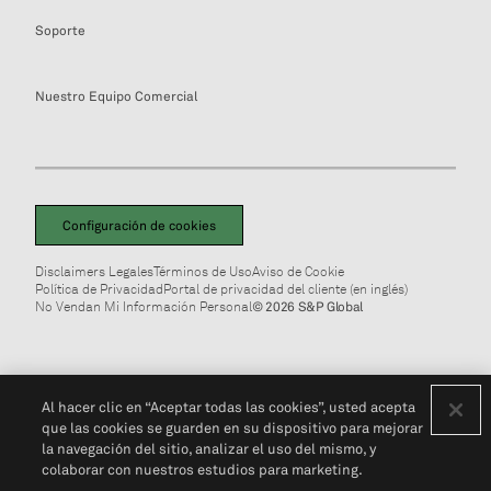
Soporte
Nuestro Equipo Comercial
Configuración de cookies
Disclaimers Legales
Términos de Uso
Aviso de Cookie
Política de Privacidad
Portal de privacidad del cliente (en inglés)
No Vendan Mi Información Personal
© 2026 S&P Global
Al hacer clic en “Aceptar todas las cookies”, usted acepta
que las cookies se guarden en su dispositivo para mejorar
la navegación del sitio, analizar el uso del mismo, y
colaborar con nuestros estudios para marketing.