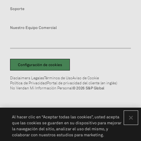
Soporte
Nuestro Equipo Comercial
Configuración de cookies
Disclaimers Legales
Términos de Uso
Aviso de Cookie
Política de Privacidad
Portal de privacidad del cliente (en inglés)
No Vendan Mi Información Personal
© 2026 S&P Global
Al hacer clic en “Aceptar todas las cookies”, usted acepta
que las cookies se guarden en su dispositivo para mejorar
la navegación del sitio, analizar el uso del mismo, y
colaborar con nuestros estudios para marketing.