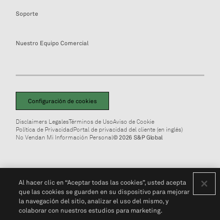
Soporte
Nuestro Equipo Comercial
Configuración de cookies
Disclaimers Legales
Términos de Uso
Aviso de Cookie
Política de Privacidad
Portal de privacidad del cliente (en inglés)
No Vendan Mi Información Personal
© 2026 S&P Global
Al hacer clic en “Aceptar todas las cookies”, usted acepta
que las cookies se guarden en su dispositivo para mejorar
la navegación del sitio, analizar el uso del mismo, y
colaborar con nuestros estudios para marketing.