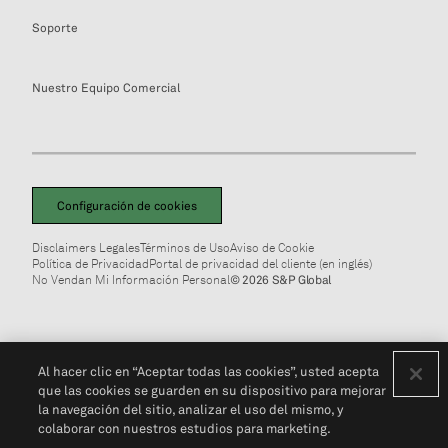
Soporte
Nuestro Equipo Comercial
Configuración de cookies
Disclaimers Legales
Términos de Uso
Aviso de Cookie
Política de Privacidad
Portal de privacidad del cliente (en inglés)
No Vendan Mi Información Personal
© 2026 S&P Global
Al hacer clic en “Aceptar todas las cookies”, usted acepta
que las cookies se guarden en su dispositivo para mejorar
la navegación del sitio, analizar el uso del mismo, y
colaborar con nuestros estudios para marketing.