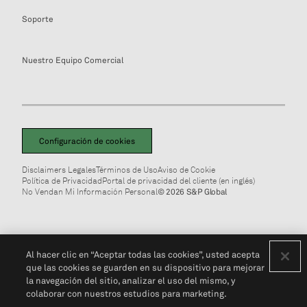
Soporte
Nuestro Equipo Comercial
Configuración de cookies
Disclaimers Legales
Términos de Uso
Aviso de Cookie
Política de Privacidad
Portal de privacidad del cliente (en inglés)
No Vendan Mi Información Personal
© 2026 S&P Global
Al hacer clic en “Aceptar todas las cookies”, usted acepta
que las cookies se guarden en su dispositivo para mejorar
la navegación del sitio, analizar el uso del mismo, y
colaborar con nuestros estudios para marketing.