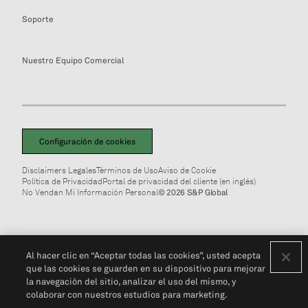
Soporte
Nuestro Equipo Comercial
Configuración de cookies
Disclaimers Legales
Términos de Uso
Aviso de Cookie
Política de Privacidad
Portal de privacidad del cliente (en inglés)
No Vendan Mi Información Personal
© 2026 S&P Global
Al hacer clic en “Aceptar todas las cookies”, usted acepta
que las cookies se guarden en su dispositivo para mejorar
la navegación del sitio, analizar el uso del mismo, y
colaborar con nuestros estudios para marketing.