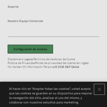
Soporte
Nuestro Equipo Comercial
Configuración de cookies
Disclaimers Legales
Términos de Uso
Aviso de Cookie
Política de Privacidad
Portal de privacidad del cliente (en inglés)
No Vendan Mi Información Personal
© 2026 S&P Global
Al hacer clic en “Aceptar todas las cookies”, usted acepta
que las cookies se guarden en su dispositivo para mejorar
la navegación del sitio, analizar el uso del mismo, y
colaborar con nuestros estudios para marketing.