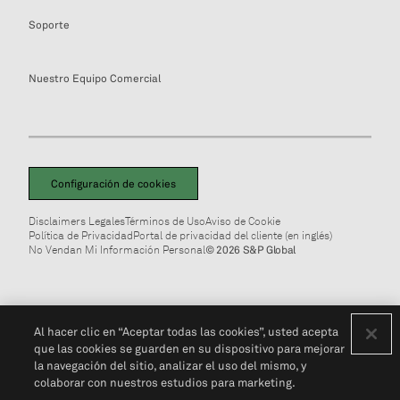
Soporte
Nuestro Equipo Comercial
Configuración de cookies
Disclaimers Legales
Términos de Uso
Aviso de Cookie
Política de Privacidad
Portal de privacidad del cliente (en inglés)
No Vendan Mi Información Personal
© 2026 S&P Global
Al hacer clic en “Aceptar todas las cookies”, usted acepta
que las cookies se guarden en su dispositivo para mejorar
la navegación del sitio, analizar el uso del mismo, y
colaborar con nuestros estudios para marketing.