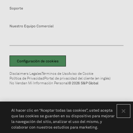
Soporte
Nuestro Equipo Comercial
Configuración de cookies
Disclaimers Legales
Términos de Uso
Aviso de Cookie
Política de Privacidad
Portal de privacidad del cliente (en inglés)
No Vendan Mi Información Personal
© 2026 S&P Global
Al hacer clic en “Aceptar todas las cookies”, usted acepta
que las cookies se guarden en su dispositivo para mejorar
la navegación del sitio, analizar el uso del mismo, y
colaborar con nuestros estudios para marketing.