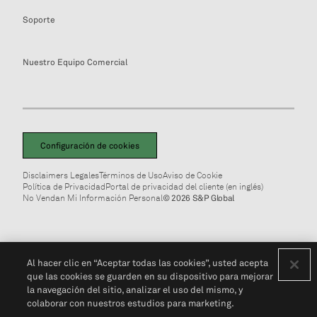
Soporte
Nuestro Equipo Comercial
Configuración de cookies
Disclaimers Legales
Términos de Uso
Aviso de Cookie
Política de Privacidad
Portal de privacidad del cliente (en inglés)
No Vendan Mi Información Personal
© 2026 S&P Global
Al hacer clic en “Aceptar todas las cookies”, usted acepta
que las cookies se guarden en su dispositivo para mejorar
la navegación del sitio, analizar el uso del mismo, y
colaborar con nuestros estudios para marketing.