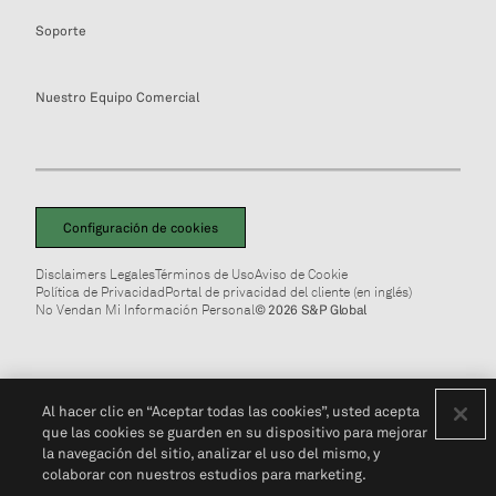
Soporte
Nuestro Equipo Comercial
Configuración de cookies
Disclaimers Legales
Términos de Uso
Aviso de Cookie
Política de Privacidad
Portal de privacidad del cliente (en inglés)
No Vendan Mi Información Personal
© 2026 S&P Global
Al hacer clic en “Aceptar todas las cookies”, usted acepta
que las cookies se guarden en su dispositivo para mejorar
la navegación del sitio, analizar el uso del mismo, y
colaborar con nuestros estudios para marketing.