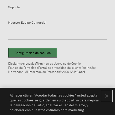
Soporte
Nuestro Equipo Comercial
Configuración de cookies
Disclaimers Legales
Términos de Uso
Aviso de Cookie
Política de Privacidad
Portal de privacidad del cliente (en inglés)
No Vendan Mi Información Personal
© 2026 S&P Global
Al hacer clic en “Aceptar todas las cookies”, usted acepta
que las cookies se guarden en su dispositivo para mejorar
la navegación del sitio, analizar el uso del mismo, y
colaborar con nuestros estudios para marketing.