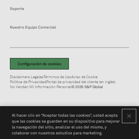
Soporte
Nuestro Equipo Comercial
Configuración de cookies
Disclaimers Legales
Términos de Uso
Aviso de Cookie
Política de Privacidad
Portal de privacidad del cliente (en inglés)
No Vendan Mi Información Personal
© 2026 S&P Global
Al hacer clic en “Aceptar todas las cookies”, usted acepta
que las cookies se guarden en su dispositivo para mejorar
la navegación del sitio, analizar el uso del mismo, y
colaborar con nuestros estudios para marketing.