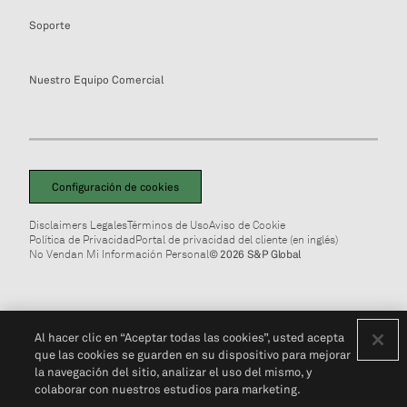
Soporte
Nuestro Equipo Comercial
Configuración de cookies
Disclaimers Legales
Términos de Uso
Aviso de Cookie
Política de Privacidad
Portal de privacidad del cliente (en inglés)
No Vendan Mi Información Personal
© 2026 S&P Global
Al hacer clic en “Aceptar todas las cookies”, usted acepta
que las cookies se guarden en su dispositivo para mejorar
la navegación del sitio, analizar el uso del mismo, y
colaborar con nuestros estudios para marketing.