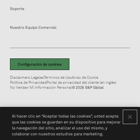
Soporte
Nuestro Equipo Comercial
Configuración de cookies
Disclaimers Legales
Términos de Uso
Aviso de Cookie
Política de Privacidad
Portal de privacidad del cliente (en inglés)
No Vendan Mi Información Personal
© 2026 S&P Global
Al hacer clic en “Aceptar todas las cookies”, usted acepta
que las cookies se guarden en su dispositivo para mejorar
la navegación del sitio, analizar el uso del mismo, y
colaborar con nuestros estudios para marketing.