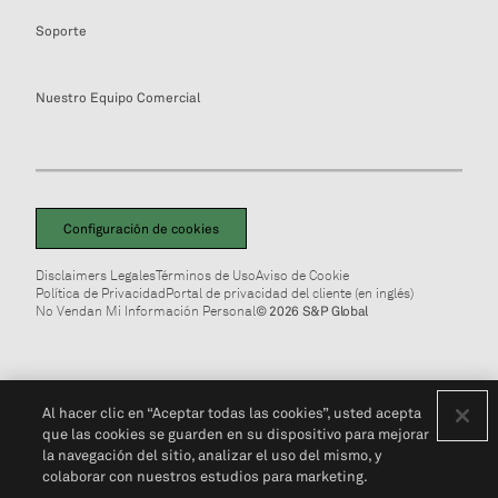
Soporte
Nuestro Equipo Comercial
Configuración de cookies
Disclaimers Legales
Términos de Uso
Aviso de Cookie
Política de Privacidad
Portal de privacidad del cliente (en inglés)
No Vendan Mi Información Personal
© 2026 S&P Global
Al hacer clic en “Aceptar todas las cookies”, usted acepta
que las cookies se guarden en su dispositivo para mejorar
la navegación del sitio, analizar el uso del mismo, y
colaborar con nuestros estudios para marketing.