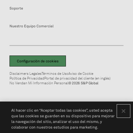
Soporte
Nuestro Equipo Comercial
Configuración de cookies
Disclaimers Legales
Términos de Uso
Aviso de Cookie
Política de Privacidad
Portal de privacidad del cliente (en inglés)
No Vendan Mi Información Personal
© 2026 S&P Global
Al hacer clic en “Aceptar todas las cookies”, usted acepta
que las cookies se guarden en su dispositivo para mejorar
la navegación del sitio, analizar el uso del mismo, y
colaborar con nuestros estudios para marketing.