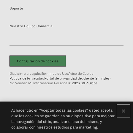
Soporte
Nuestro Equipo Comercial
Configuración de cookies
Disclaimers Legales
Términos de Uso
Aviso de Cookie
Política de Privacidad
Portal de privacidad del cliente (en inglés)
No Vendan Mi Información Personal
© 2026 S&P Global
Al hacer clic en “Aceptar todas las cookies”, usted acepta
que las cookies se guarden en su dispositivo para mejorar
la navegación del sitio, analizar el uso del mismo, y
colaborar con nuestros estudios para marketing.