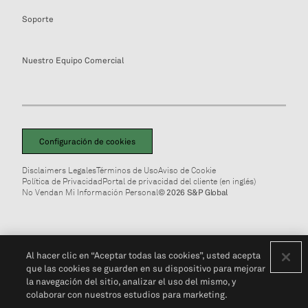
Soporte
Nuestro Equipo Comercial
Configuración de cookies
Disclaimers Legales
Términos de Uso
Aviso de Cookie
Política de Privacidad
Portal de privacidad del cliente (en inglés)
No Vendan Mi Información Personal
© 2026 S&P Global
Al hacer clic en “Aceptar todas las cookies”, usted acepta
que las cookies se guarden en su dispositivo para mejorar
la navegación del sitio, analizar el uso del mismo, y
colaborar con nuestros estudios para marketing.