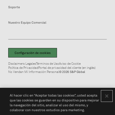
Soporte
Nuestro Equipo Comercial
Configuración de cookies
Disclaimers Legales
Términos de Uso
Aviso de Cookie
Política de Privacidad
Portal de privacidad del cliente (en inglés)
No Vendan Mi Información Personal
© 2026 S&P Global
Al hacer clic en “Aceptar todas las cookies”, usted acepta
que las cookies se guarden en su dispositivo para mejorar
la navegación del sitio, analizar el uso del mismo, y
colaborar con nuestros estudios para marketing.