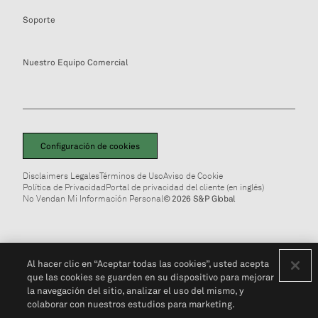
Soporte
Nuestro Equipo Comercial
Configuración de cookies
Disclaimers Legales
Términos de Uso
Aviso de Cookie
Política de Privacidad
Portal de privacidad del cliente (en inglés)
No Vendan Mi Información Personal
© 2026 S&P Global
Al hacer clic en “Aceptar todas las cookies”, usted acepta
que las cookies se guarden en su dispositivo para mejorar
la navegación del sitio, analizar el uso del mismo, y
colaborar con nuestros estudios para marketing.