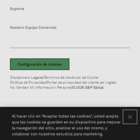
Soporte
Nuestro Equipo Comercial
Configuración de cookies
Disclaimers Legales
Términos de Uso
Aviso de Cookie
Política de Privacidad
Portal de privacidad del cliente (en inglés)
No Vendan Mi Información Personal
© 2026 S&P Global
Al hacer clic en “Aceptar todas las cookies”, usted acepta
que las cookies se guarden en su dispositivo para mejorar
la navegación del sitio, analizar el uso del mismo, y
colaborar con nuestros estudios para marketing.