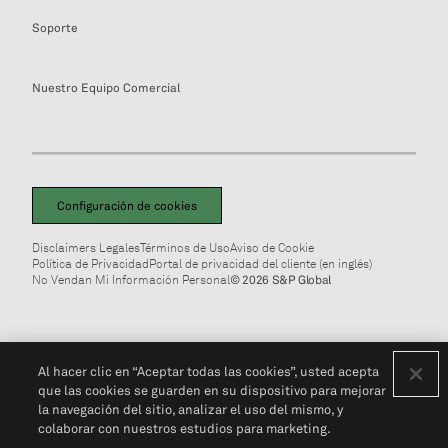
Soporte
Nuestro Equipo Comercial
Configuración de cookies
Disclaimers Legales
Términos de Uso
Aviso de Cookie
Política de Privacidad
Portal de privacidad del cliente (en inglés)
No Vendan Mi Información Personal
© 2026 S&P Global
Al hacer clic en “Aceptar todas las cookies”, usted acepta
que las cookies se guarden en su dispositivo para mejorar
la navegación del sitio, analizar el uso del mismo, y
colaborar con nuestros estudios para marketing.