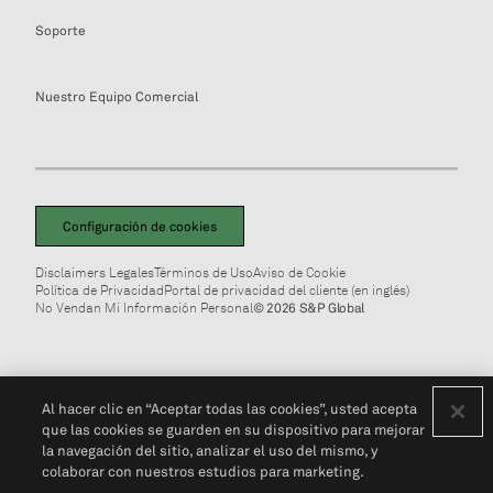
Soporte
Nuestro Equipo Comercial
Configuración de cookies
Disclaimers Legales
Términos de Uso
Aviso de Cookie
Política de Privacidad
Portal de privacidad del cliente (en inglés)
No Vendan Mi Información Personal
© 2026 S&P Global
Al hacer clic en “Aceptar todas las cookies”, usted acepta
que las cookies se guarden en su dispositivo para mejorar
la navegación del sitio, analizar el uso del mismo, y
colaborar con nuestros estudios para marketing.