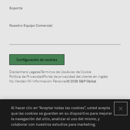
Soporte
Nuestro Equipo Comercial
Configuración de cookies
Disclaimers Legales
Términos de Uso
Aviso de Cookie
Política de Privacidad
Portal de privacidad del cliente (en inglés)
No Vendan Mi Información Personal
© 2026 S&P Global
Al hacer clic en “Aceptar todas las cookies”, usted acepta
que las cookies se guarden en su dispositivo para mejorar
la navegación del sitio, analizar el uso del mismo, y
colaborar con nuestros estudios para marketing.