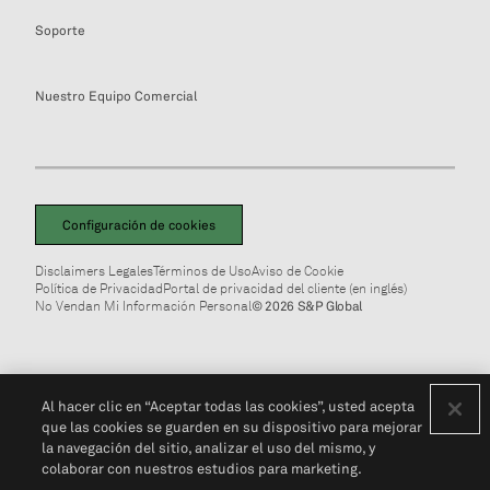
Soporte
Nuestro Equipo Comercial
Configuración de cookies
Disclaimers Legales
Términos de Uso
Aviso de Cookie
Política de Privacidad
Portal de privacidad del cliente (en inglés)
No Vendan Mi Información Personal
© 2026 S&P Global
Al hacer clic en “Aceptar todas las cookies”, usted acepta
que las cookies se guarden en su dispositivo para mejorar
la navegación del sitio, analizar el uso del mismo, y
colaborar con nuestros estudios para marketing.