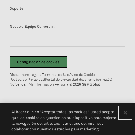
Soporte
Nuestro Equipo Comercial
Configuración de cookies
Disclaimers Legales
Términos de Uso
Aviso de Cookie
Política de Privacidad
Portal de privacidad del cliente (en inglés)
No Vendan Mi Información Personal
© 2026 S&P Global
Al hacer clic en “Aceptar todas las cookies”, usted acepta
que las cookies se guarden en su dispositivo para mejorar
la navegación del sitio, analizar el uso del mismo, y
colaborar con nuestros estudios para marketing.