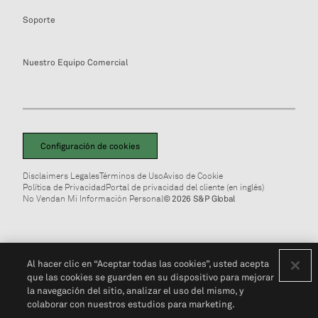
Soporte
Nuestro Equipo Comercial
Configuración de cookies
Disclaimers Legales
Términos de Uso
Aviso de Cookie
Política de Privacidad
Portal de privacidad del cliente (en inglés)
No Vendan Mi Información Personal
© 2026 S&P Global
Al hacer clic en “Aceptar todas las cookies”, usted acepta
que las cookies se guarden en su dispositivo para mejorar
la navegación del sitio, analizar el uso del mismo, y
colaborar con nuestros estudios para marketing.