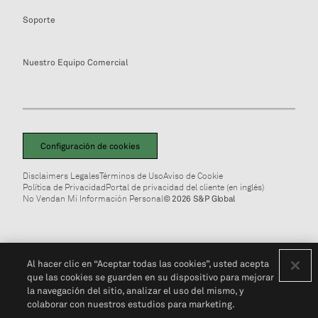
Soporte
Nuestro Equipo Comercial
Configuración de cookies
Disclaimers Legales
Términos de Uso
Aviso de Cookie
Política de Privacidad
Portal de privacidad del cliente (en inglés)
No Vendan Mi Información Personal
© 2026 S&P Global
Al hacer clic en “Aceptar todas las cookies”, usted acepta
que las cookies se guarden en su dispositivo para mejorar
la navegación del sitio, analizar el uso del mismo, y
colaborar con nuestros estudios para marketing.