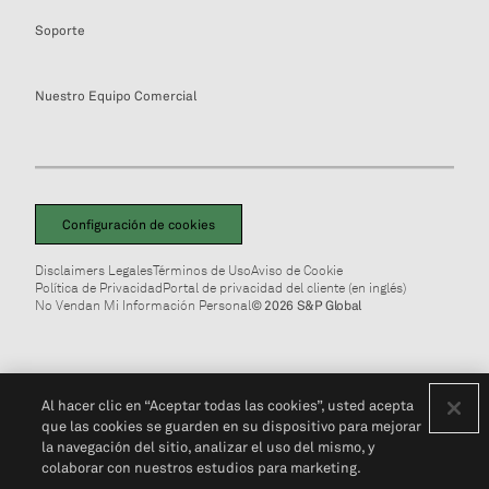
Soporte
Nuestro Equipo Comercial
Configuración de cookies
Disclaimers Legales
Términos de Uso
Aviso de Cookie
Política de Privacidad
Portal de privacidad del cliente (en inglés)
No Vendan Mi Información Personal
© 2026 S&P Global
Al hacer clic en “Aceptar todas las cookies”, usted acepta
que las cookies se guarden en su dispositivo para mejorar
la navegación del sitio, analizar el uso del mismo, y
colaborar con nuestros estudios para marketing.