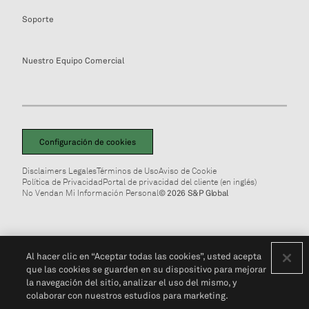
Soporte
Nuestro Equipo Comercial
Configuración de cookies
Disclaimers Legales
Términos de Uso
Aviso de Cookie
Política de Privacidad
Portal de privacidad del cliente (en inglés)
No Vendan Mi Información Personal
© 2026 S&P Global
Al hacer clic en “Aceptar todas las cookies”, usted acepta
que las cookies se guarden en su dispositivo para mejorar
la navegación del sitio, analizar el uso del mismo, y
colaborar con nuestros estudios para marketing.