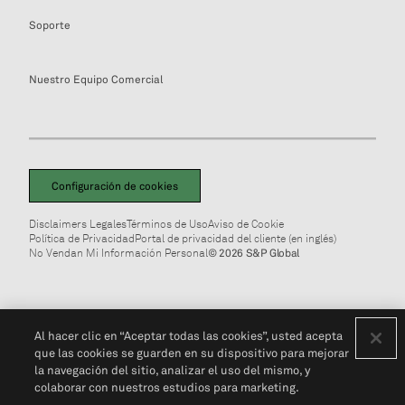
Soporte
Nuestro Equipo Comercial
Configuración de cookies
Disclaimers Legales
Términos de Uso
Aviso de Cookie
Política de Privacidad
Portal de privacidad del cliente (en inglés)
No Vendan Mi Información Personal
© 2026 S&P Global
Al hacer clic en “Aceptar todas las cookies”, usted acepta
que las cookies se guarden en su dispositivo para mejorar
la navegación del sitio, analizar el uso del mismo, y
colaborar con nuestros estudios para marketing.